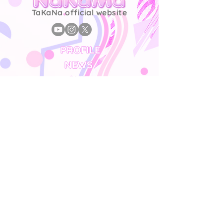
TaKaNa official website
PROFILE
NEWS
SNS
SCHEDULE
PHOTO GALLERY
名前
Email
お問い合わせ内容