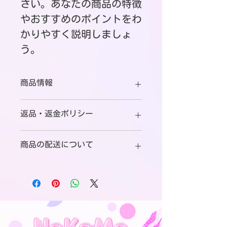
さい。あなたの商品の特徴
やおすすめのポイントをわ
かりやすく説明しましょ
う。
商品情報
商品の詳細を入力してください。サイ
返品・返金ポリシー
ズ、素材、取扱説明に加え、商品の特
徴やおすすめのポイントなどを説明し
返品・返金規約を入力してください。
ましょう。
商品の配送について
商品にご満足いただけなかった場合の
返品・返金ポリシーと手順を説明しま
配送地域、料金、所要時間、梱包な
しょう。規約の内容を明確にすること
ど、商品の配送に関する情報を入力し
で、お客様の信頼を獲得し、安心して
てください。配送情報を明確にするこ
商品をご購入いただけます。
とで、お客様の信頼を獲得し、安心し
て商品をご購入いただけます。